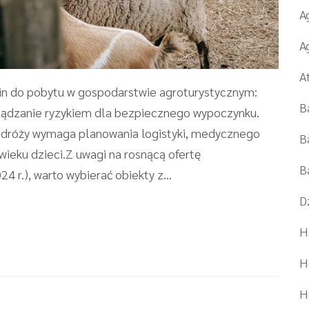
A
A
A
in do pobytu w gospodarstwie agroturystycznym:
B
arządzanie ryzykiem dla bezpiecznego wypoczynku.
dróży wymaga planowania logistyki, medycznego
B
wieku dzieci.Z uwagi na rosnącą ofertę
B
 r.), warto wybierać obiekty z...
D
H
H
H