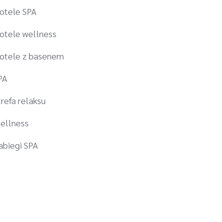
otele SPA
otele wellness
otele z basenem
PA
trefa relaksu
ellness
abiegi SPA