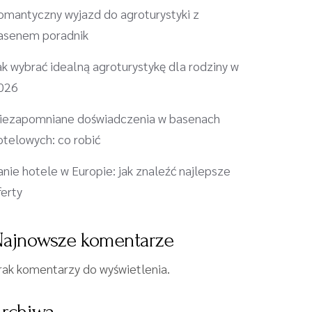
omantyczny wyjazd do agroturystyki z
asenem poradnik
ak wybrać idealną agroturystykę dla rodziny w
026
iezapomniane doświadczenia w basenach
otelowych: co robić
anie hotele w Europie: jak znaleźć najlepsze
ferty
ajnowsze komentarze
rak komentarzy do wyświetlenia.
rchiwa