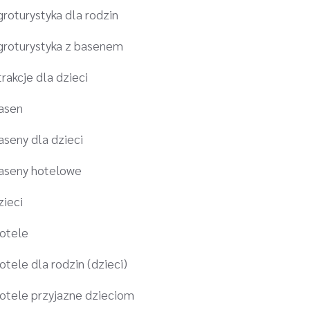
groturystyka dla rodzin
groturystyka z basenem
trakcje dla dzieci
asen
aseny dla dzieci
aseny hotelowe
zieci
otele
otele dla rodzin (dzieci)
otele przyjazne dzieciom