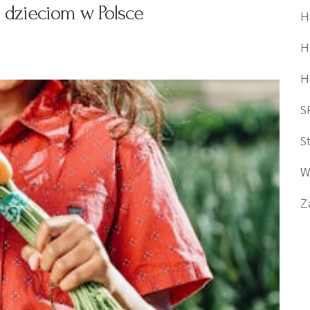
 dzieciom w Polsce
H
H
H
S
S
W
Z