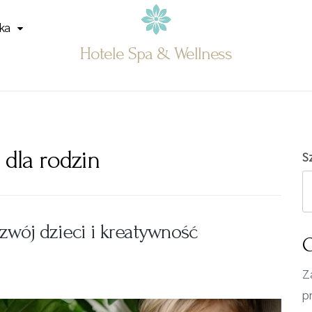
ka
Hotele Spa & Wellness
 dla rodzin
S
zwój dzieci i kreatywność
O
Z
p