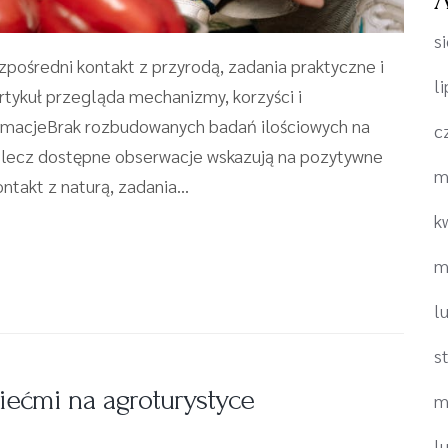
s
zpośredni kontakt z przyrodą, zadania praktyczne i
l
rtykuł przegląda mechanizmy, korzyści i
ormacjeBrak rozbudowanych badań ilościowych na
c
, lecz dostępne obserwacje wskazują na pozytywne
m
takt z naturą, zadania...
k
m
l
s
iećmi na agroturystyce
m
l