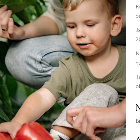
R
b
J
2
N
h
T
o
N
B
A