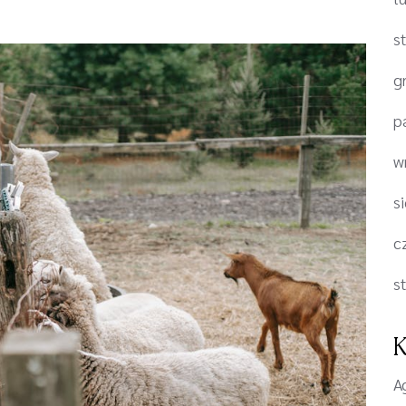
s
g
p
w
s
c
s
K
A