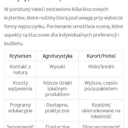
W poniższej tabeli zestawiono kilka kluczowych
kryteriów, które rodziny biorą pod uwagę przy wyborze
formy wypoczynku. Porównanie umożliwia ocenę, które
aspekty są kluczowe dla indywidualnych preferencji i
budżetu.
Kryterium
Agroturystyka
Kurort/Hotel
Kontakt z
Wysoki
Niski/średni
naturą
Koszty
Niższe dzięki
Wyższe, często
wyżywienia
lokalnym
poza pakietem
produktom
Programy
Dostępne,
Rzadziej
edukacyjne
praktyczne
ukierunkowane na
lokalność
Sezonowość
Elastyczna
Silna sezonowość