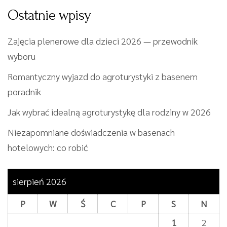
Ostatnie wpisy
Zajęcia plenerowe dla dzieci 2026 — przewodnik
wyboru
Romantyczny wyjazd do agroturystyki z basenem
poradnik
Jak wybrać idealną agroturystykę dla rodziny w 2026
Niezapomniane doświadczenia w basenach
hotelowych: co robić
sierpień 2026
P
W
Ś
C
P
S
N
1
2