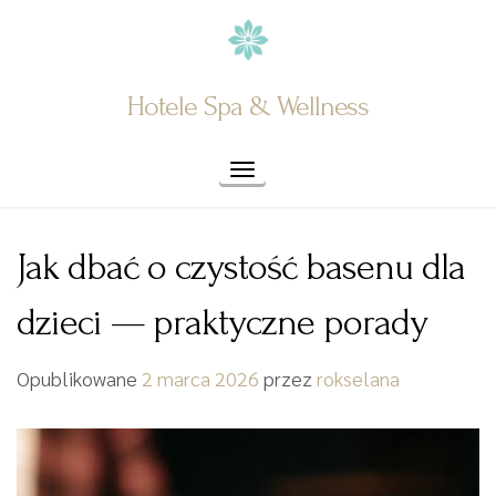
Skip
to
content
Hotele Spa & Wellness
Toggle navigation
Jak dbać o czystość basenu dla
dzieci — praktyczne porady
Opublikowane
2 marca 2026
przez
rokselana