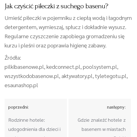
Jak czyścić piłeczki z suchego basenu?
Umieść piłeczki w pojemniku z ciepłą wodą i łagodnym
detergentem, wymieszaj, spłucz i dokładnie wysusz.
Regularne czyszczenie zapobiega gromadzeniu się
kurzu i pleśni oraz poprawia higienę zabawy.
Źródła:
pilkibasenowe.pl, kedconnect.pl, poolsystem.pl,
wszystkodobasenow.pl, aktywatory.pl, tyletegotu.pl,
esaunashop.pl
Nawigacja
poprzedni:
następny:
wpisu
Rodzinne hotele:
Gdzie znaleźć hotele z
udogodnienia dla dzieci i
basenem w miastach