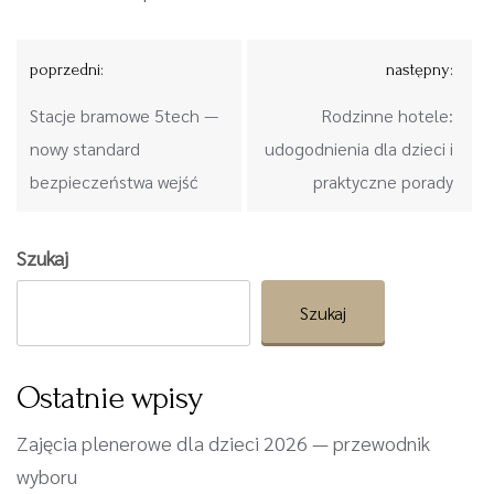
Nawigacja
poprzedni:
następny:
wpisu
Stacje bramowe 5tech —
Rodzinne hotele:
nowy standard
udogodnienia dla dzieci i
bezpieczeństwa wejść
praktyczne porady
Szukaj
Szukaj
Ostatnie wpisy
Zajęcia plenerowe dla dzieci 2026 — przewodnik
wyboru