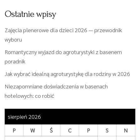
Ostatnie wpisy
Zajęcia plenerowe dla dzieci 2026 — przewodnik
wyboru
Romantyczny wyjazd do agroturystyki z basenem
poradnik
Jak wybrać idealną agroturystykę dla rodziny w 2026
Niezapomniane doświadczenia w basenach
hotelowych: co robić
sierpień 2026
P
W
Ś
C
P
S
N