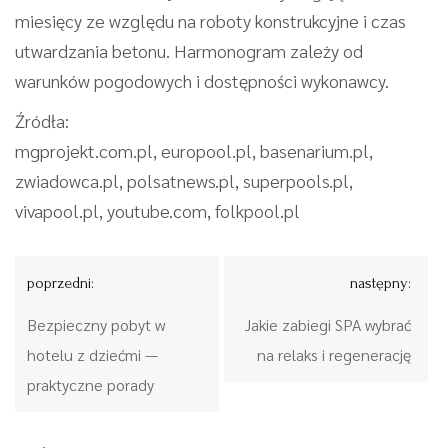
miesięcy ze względu na roboty konstrukcyjne i czas
utwardzania betonu. Harmonogram zależy od
warunków pogodowych i dostępności wykonawcy.
Źródła:
mgprojekt.com.pl, europool.pl, basenarium.pl,
zwiadowca.pl, polsatnews.pl, superpools.pl,
vivapool.pl, youtube.com, folkpool.pl
Nawigacja
poprzedni:
następny:
wpisu
Bezpieczny pobyt w
Jakie zabiegi SPA wybrać
hotelu z dziećmi —
na relaks i regenerację
praktyczne porady