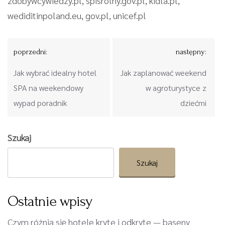
zdobywcywiedzy.pl, spisrolny.gov.pl, kidla.pl,
wediditinpoland.eu, gov.pl, unicef.pl
Nawigacja
poprzedni:
następny:
wpisu
Jak wybrać idealny hotel
Jak zaplanować weekend
SPA na weekendowy
w agroturystyce z
wypad poradnik
dziećmi
Szukaj
Szukaj
Ostatnie wpisy
Czym różnią się hotele kryte i odkryte — baseny