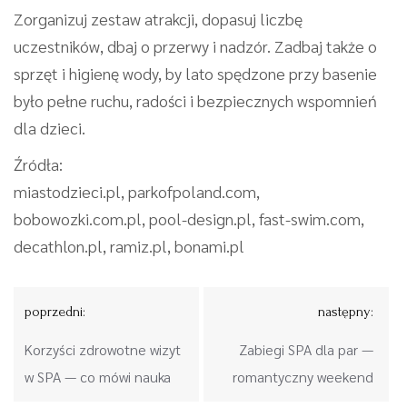
Zorganizuj zestaw atrakcji, dopasuj liczbę
uczestników, dbaj o przerwy i nadzór. Zadbaj także o
sprzęt i higienę wody, by lato spędzone przy basenie
było pełne ruchu, radości i bezpiecznych wspomnień
dla dzieci.
Źródła:
miastodzieci.pl, parkofpoland.com,
bobowozki.com.pl, pool-design.pl, fast-swim.com,
decathlon.pl, ramiz.pl, bonami.pl
Nawigacja
poprzedni:
następny:
wpisu
Korzyści zdrowotne wizyt
Zabiegi SPA dla par —
w SPA — co mówi nauka
romantyczny weekend