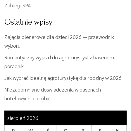
Zabiegi SPA
Ostatnie wpisy
Zajęcia plenerowe dla dzieci 2026 — przewodnik
wyboru
Romantyczny wyjazd do agroturystyki z basenem
poradnik
Jak wybrać idealną agroturystykę dla rodziny w 2026
Niezapomniane doświadczenia w basenach
hotelowych: co robić
sierpień 2026
P
W
Ś
C
P
S
N