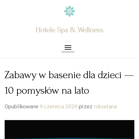
Skip
to
content
Hotele Spa & Wellness
Toggle navigation
Zabawy w basenie dla dzieci —
10 pomysłów na lato
Opublikowane
9 czerwca 2026
przez
rokselana