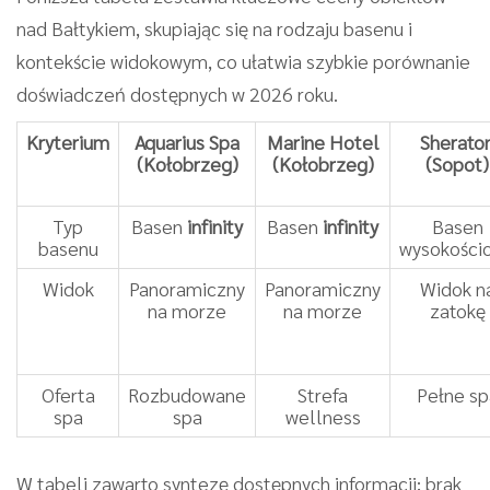
nad Bałtykiem, skupiając się na rodzaju basenu i
kontekście widokowym, co ułatwia szybkie porównanie
doświadczeń dostępnych w 2026 roku.
Kryterium
Aquarius Spa
Marine Hotel
Sherato
(Kołobrzeg)
(Kołobrzeg)
(Sopot)
Typ
Basen
infinity
Basen
infinity
Basen
basenu
wysokości
Widok
Panoramiczny
Panoramiczny
Widok n
na morze
na morze
zatokę
Oferta
Rozbudowane
Strefa
Pełne sp
spa
spa
wellness
W tabeli zawarto syntezę dostępnych informacji; brak