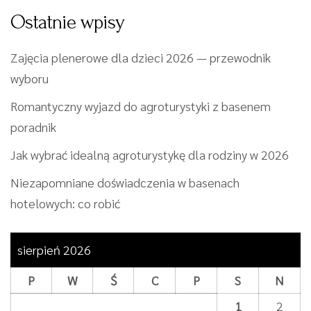
Ostatnie wpisy
Zajęcia plenerowe dla dzieci 2026 — przewodnik
wyboru
Romantyczny wyjazd do agroturystyki z basenem
poradnik
Jak wybrać idealną agroturystykę dla rodziny w 2026
Niezapomniane doświadczenia w basenach
hotelowych: co robić
sierpień 2026
P
W
Ś
C
P
S
N
1
2