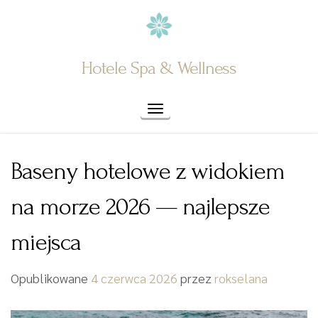
Skip
to
content
Hotele Spa & Wellness
Toggle navigation
Baseny hotelowe z widokiem
na morze 2026 — najlepsze
miejsca
Opublikowane
4 czerwca 2026
przez
rokselana