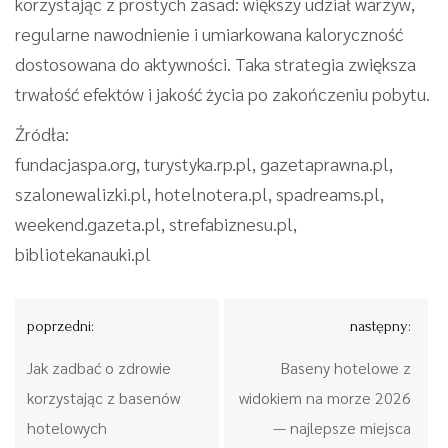
korzystając z prostych zasad: większy udział warzyw,
regularne nawodnienie i umiarkowana kaloryczność
dostosowana do aktywności. Taka strategia zwiększa
trwałość efektów i jakość życia po zakończeniu pobytu.
Źródła:
fundacjaspa.org, turystyka.rp.pl, gazetaprawna.pl,
szalonewalizki.pl, hotelnotera.pl, spadreams.pl,
weekend.gazeta.pl, strefabiznesu.pl,
bibliotekanauki.pl
Nawigacja
poprzedni:
następny:
wpisu
Jak zadbać o zdrowie
Baseny hotelowe z
korzystając z basenów
widokiem na morze 2026
hotelowych
— najlepsze miejsca