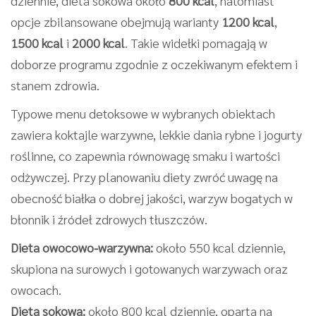
dziennie, dieta sokowa około
800 kcal
, natomiast
opcje zbilansowane obejmują warianty
1200 kcal
,
1500 kcal
i
2000 kcal
. Takie widełki pomagają w
doborze programu zgodnie z oczekiwanym efektem i
stanem zdrowia.
Typowe menu detoksowe w wybranych obiektach
zawiera koktajle warzywne, lekkie dania rybne i jogurty
roślinne, co zapewnia równowagę smaku i wartości
odżywczej. Przy planowaniu diety zwróć uwagę na
obecność białka o dobrej jakości, warzyw bogatych w
błonnik i źródeł zdrowych tłuszczów.
Dieta owocowo-warzywna:
około 550 kcal dziennie,
skupiona na surowych i gotowanych warzywach oraz
owocach.
Dieta sokowa:
około 800 kcal dziennie, oparta na