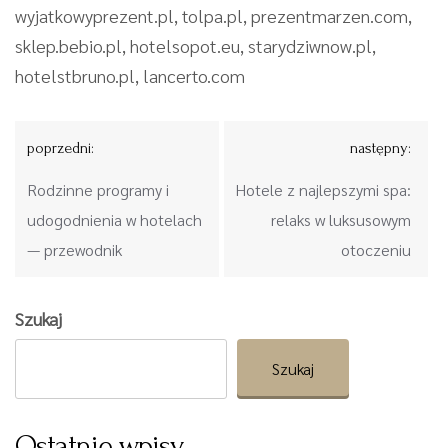
wyjatkowyprezent.pl, tolpa.pl, prezentmarzen.com,
sklep.bebio.pl, hotelsopot.eu, starydziwnow.pl,
hotelstbruno.pl, lancerto.com
Nawigacja
poprzedni:
następny:
wpisu
Rodzinne programy i
Hotele z najlepszymi spa:
udogodnienia w hotelach
relaks w luksusowym
— przewodnik
otoczeniu
Szukaj
Szukaj
Ostatnie wpisy