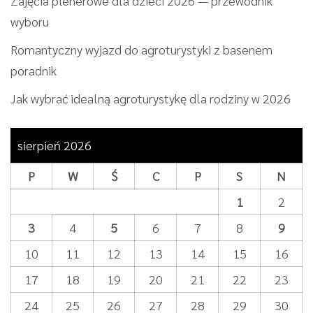
Zajęcia plenerowe dla dzieci 2026 — przewodnik
wyboru
Romantyczny wyjazd do agroturystyki z basenem
poradnik
Jak wybrać idealną agroturystykę dla rodziny w 2026
sierpień 2026
P
W
Ś
C
P
S
N
1
2
3
4
5
6
7
8
9
10
11
12
13
14
15
16
17
18
19
20
21
22
23
24
25
26
27
28
29
30