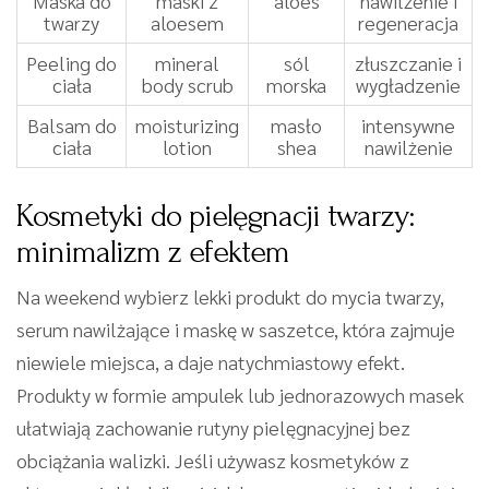
Maska do
maski z
aloes
nawilżenie i
twarzy
aloesem
regeneracja
Peeling do
mineral
sól
złuszczanie i
ciała
body scrub
morska
wygładzenie
Balsam do
moisturizing
masło
intensywne
ciała
lotion
shea
nawilżenie
Kosmetyki do pielęgnacji twarzy:
minimalizm z efektem
Na weekend wybierz lekki produkt do mycia twarzy,
serum nawilżające i maskę w saszetce, która zajmuje
niewiele miejsca, a daje natychmiastowy efekt.
Produkty w formie ampulek lub jednorazowych masek
ułatwiają zachowanie rutyny pielęgnacyjnej bez
obciążania walizki. Jeśli używasz kosmetyków z