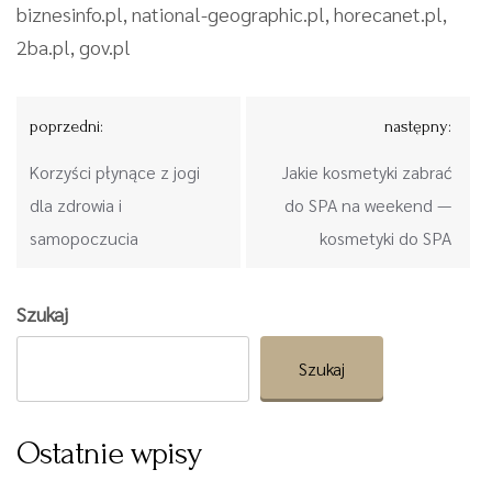
biznesinfo.pl, national-geographic.pl, horecanet.pl,
2ba.pl, gov.pl
Nawigacja
poprzedni:
następny:
wpisu
Korzyści płynące z jogi
Jakie kosmetyki zabrać
dla zdrowia i
do SPA na weekend —
samopoczucia
kosmetyki do SPA
Szukaj
Szukaj
Ostatnie wpisy