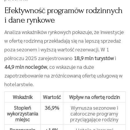
Efektywność programów rodzinnych
i dane rynkowe
Analiza wskaźników rynkowych pokazuje, że inwestycje
w ofertę rodzinną przekładają się na lepszą sprzedaż
poza sezonem i wyższą wartość rezerwacji. W 1
półroczu 2025 zarejestrowano
18,9 mln turystów
i
44,9 mln noclegów
, co wskazuje na duże
zapotrzebowanie na zróżnicowaną ofertę usługową w
hotelarstwie.
Wskaźnik
Wartość
Wpływ na ofertę rodzin
Stopień
36,9%
Wymusza sezonowe i
wykorzystania
całoroczne programy
miejsc
przyciągające rodziny
Rezerwacje
+14%
Hotele z jasnymi