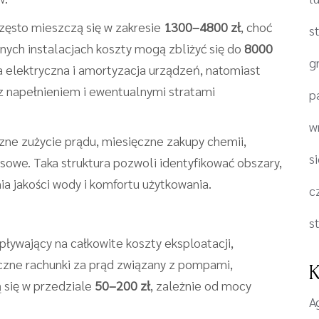
ęsto mieszczą się w zakresie
1300–4800 zł
, choć
s
ych instalacjach koszty mogą zbliżyć się do
8000
g
a elektryczna i amortyzacja urządzeń, natomiast
z napełnieniem i ewentualnymi stratami
p
w
ęczne zużycie prądu, miesięczne zakupy chemii,
s
sowe. Taka struktura pozwoli identyfikować obszary,
ia jakości wody i komfortu użytkowania.
c
s
pływający na całkowite koszty eksploatacji,
ęczne rachunki za prąd związany z pompami,
K
 się w przedziale
50–200 zł
, zależnie od mocy
A