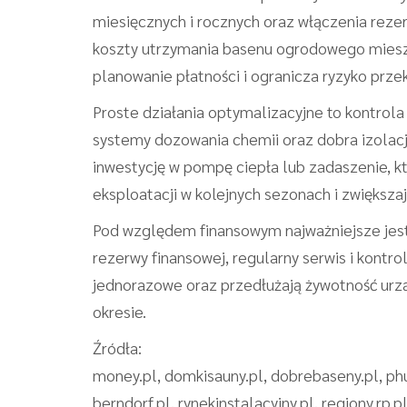
miesięcznych i rocznych oraz włączenia rez
koszty utrzymania basenu ogrodowego miesz
planowanie płatności i ogranicza ryzyko prz
Proste działania optymalizacyjne to kontrol
systemy dozowania chemii oraz dobra izolac
inwestycję w pompę ciepła lub zadaszenie, k
eksploatacji w kolejnych sezonach i zwiększa
Pod względem finansowym najważniejsze jest
rezerwy finansowej, regularny serwis i kont
jednorazowe oraz przedłużają żywotność urzą
okresie.
Źródła:
money.pl, domkisauny.pl, dobrebaseny.pl, phu
berndorf.pl, rynekinstalacyjny.pl, regiony.rp.p