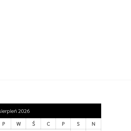
sierpień 2026
P
W
Ś
C
P
S
N