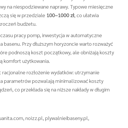
erwy na niespodziewane naprawy. Typowe miesięczne
czą się w przedziale
100–1000 zł
, co ułatwia
ekroczeń budżetu.
a czasu pracy pomp, inwestycja w automatyczne
ja basenu. Przy dłuższym horyzoncie warto rozważyć
tóre podnoszą koszt początkowy, ale obniżają koszty
ją komfort użytkowania.
 racjonalne rozłożenie wydatków: utrzymanie
rola parametrów pozwalają minimalizować koszty
dzeń, co przekłada się na niższe nakłady w długim
anita.com, noizz.pl, plywalnieibaseny.pl,
l