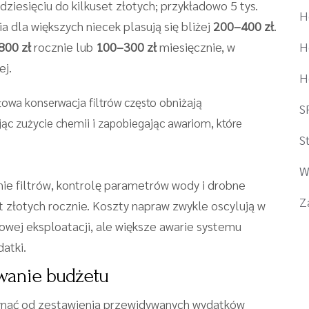
iesięciu do kilkuset złotych; przykładowo 5 tys.
H
ia dla większych niecek plasują się bliżej
200–400 zł
.
800 zł
rocznie lub
100–300 zł
miesięcznie, w
H
ej.
H
łowa konserwacja filtrów często obniżają
S
jąc zużycie chemii i zapobiegając awariom, które
S
W
ie filtrów, kontrolę parametrów wody i drobne
Z
t złotych rocznie. Koszty napraw zwykle oscylują w
owej eksploatacji, ale większe awarie systemu
atki.
owanie budżetu
zynać od zestawienia przewidywanych wydatków