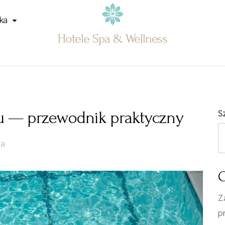
ka
Hotele Spa & Wellness
S
nu — przewodnik praktyczny
na
O
Z
p