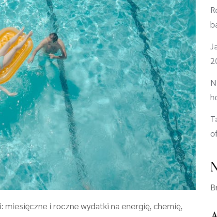
R
b
J
2
N
h
T
o
N
B
: miesięczne i roczne wydatki na energię, chemię,
A