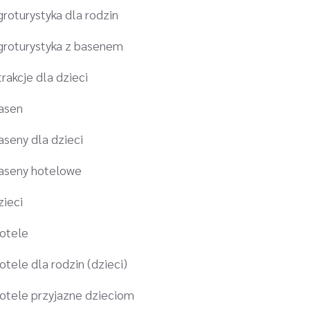
groturystyka dla rodzin
groturystyka z basenem
trakcje dla dzieci
asen
aseny dla dzieci
aseny hotelowe
zieci
otele
otele dla rodzin (dzieci)
otele przyjazne dzieciom