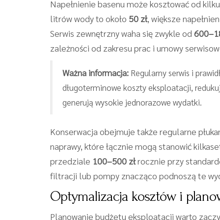
Napełnienie basenu może kosztować od kilkudz
litrów wody to około
50 zł
, większe napełnien
Serwis zewnętrzny waha się zwykle od
600–1
zależności od zakresu prac i umowy serwisow
Ważna informacja:
Regularny serwis i prawid
długoterminowe koszty eksploatacji, reduku
generują wysokie jednorazowe wydatki.
Konserwacja obejmuje także regularne płukan
naprawy, które łącznie mogą stanowić kilkase
przedziale
100–500 zł
rocznie przy standard
filtracji lub pompy znacząco podnoszą te wyd
Optymalizacja kosztów i plan
Planowanie budżetu eksploatacji warto zac