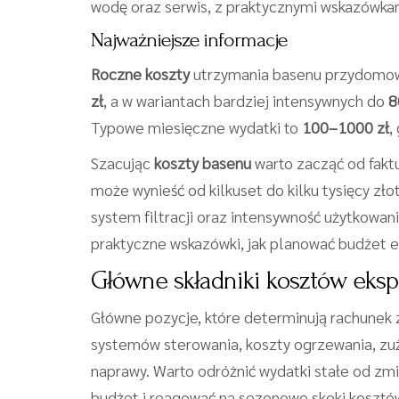
wodę oraz serwis, z praktycznymi wskazówkam
Najważniejsze informacje
Roczne koszty
utrzymania basenu przydomow
zł
, a w wariantach bardziej intensywnych do
8
Typowe miesięczne wydatki to
100–1000 zł
,
Szacując
koszty basenu
warto zacząć od fakt
może wynieść od kilkuset do kilku tysięcy zł
system filtracji oraz intensywność użytkowan
praktyczne wskazówki, jak planować budżet e
Główne składniki kosztów ekspl
Główne pozycje, które determinują rachunek z
systemów sterowania, koszty ogrzewania, zuż
naprawy. Warto odróżnić wydatki stałe od zm
budżet i reagować na sezonowe skoki kosztó