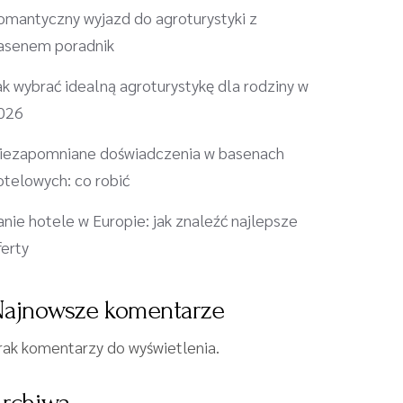
omantyczny wyjazd do agroturystyki z
asenem poradnik
ak wybrać idealną agroturystykę dla rodziny w
026
iezapomniane doświadczenia w basenach
otelowych: co robić
anie hotele w Europie: jak znaleźć najlepsze
ferty
ajnowsze komentarze
rak komentarzy do wyświetlenia.
rchiwa