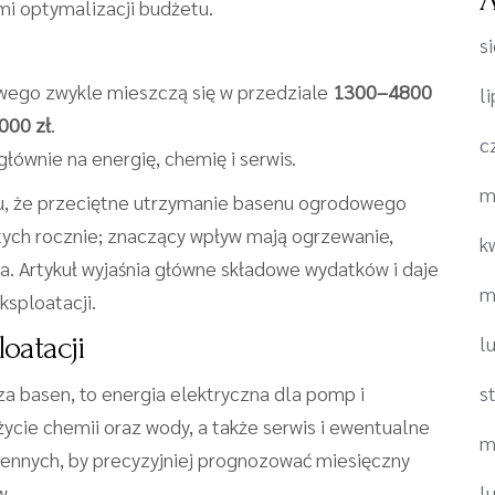
i optymalizacji budżetu.
s
ego zwykle mieszczą się w przedziale
1300–4800
l
000 zł
.
c
 głównie na energię, chemię i serwis.
m
u, że przeciętne utrzymanie basenu ogrodowego
otych rocznie; znaczący wpływ mają ogrzewanie,
k
ia. Artykuł wyjaśnia główne składowe wydatków i daje
m
ksploatacji.
oatacji
l
a basen, to energia elektryczna dla pomp i
s
ycie chemii oraz wody, a także serwis i ewentualne
m
iennych, by precyzyjniej prognozować miesięczny
w.
l