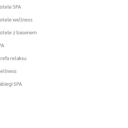
otele SPA
otele wellness
otele z basenem
PA
trefa relaksu
ellness
abiegi SPA