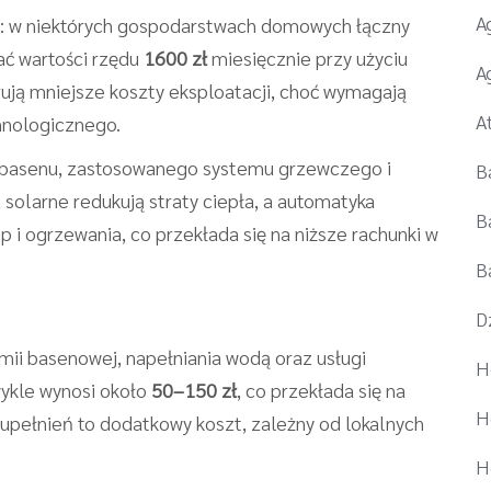
A
: w niektórych gospodarstwach domowych łączny
ć wartości rzędu
1600 zł
miesięcznie przy użyciu
A
rują mniejsze koszty eksploatacji, choć wymagają
A
hnologicznego.
i basenu, zastosowanego systemu grzewczego i
B
 solarne redukują straty ciepła, a automatyka
B
i ogrzewania, co przekłada się na niższe rachunki w
B
D
mii basenowej, napełniania wodą oraz usługi
H
ykle wynosi około
50–150 zł
, co przekłada się na
H
zupełnień to dodatkowy koszt, zależny od lokalnych
H