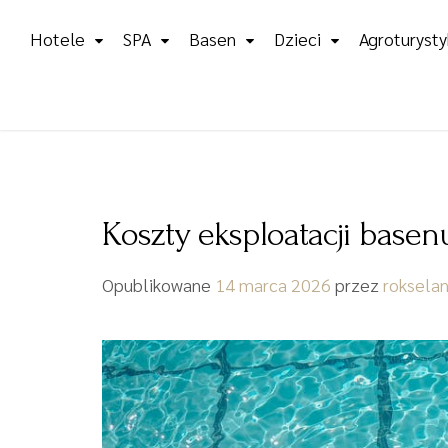
Skip
Hotele
SPA
Basen
Dzieci
Agroturysty
to
content
Koszty eksploatacji base
Opublikowane
14 marca 2026
przez
roksela