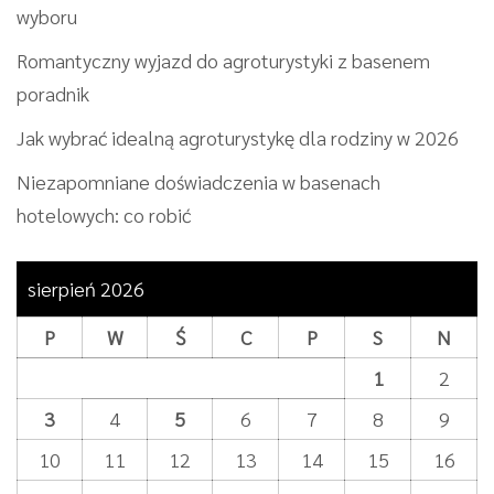
wyboru
Romantyczny wyjazd do agroturystyki z basenem
poradnik
Jak wybrać idealną agroturystykę dla rodziny w 2026
Niezapomniane doświadczenia w basenach
hotelowych: co robić
sierpień 2026
P
W
Ś
C
P
S
N
1
2
3
4
5
6
7
8
9
10
11
12
13
14
15
16