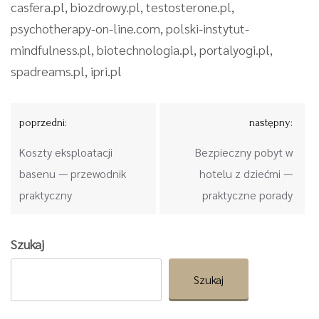
casfera.pl, biozdrowy.pl, testosterone.pl,
psychotherapy-on-line.com, polski-instytut-
mindfulness.pl, biotechnologia.pl, portalyogi.pl,
spadreams.pl, ipri.pl
Nawigacja
poprzedni:
następny:
wpisu
Koszty eksploatacji
Bezpieczny pobyt w
basenu — przewodnik
hotelu z dziećmi —
praktyczny
praktyczne porady
Szukaj
Szukaj