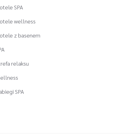
otele SPA
otele wellness
otele z basenem
PA
trefa relaksu
ellness
abiegi SPA