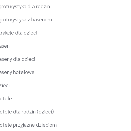
groturystyka dla rodzin
groturystyka z basenem
trakcje dla dzieci
asen
aseny dla dzieci
aseny hotelowe
zieci
otele
otele dla rodzin (dzieci)
otele przyjazne dzieciom