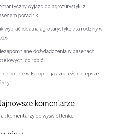
omantyczny wyjazd do agroturystyki z
asenem poradnik
ak wybrać idealną agroturystykę dla rodziny w
026
iezapomniane doświadczenia w basenach
otelowych: co robić
anie hotele w Europie: jak znaleźć najlepsze
ferty
ajnowsze komentarze
rak komentarzy do wyświetlenia.
rchiwa