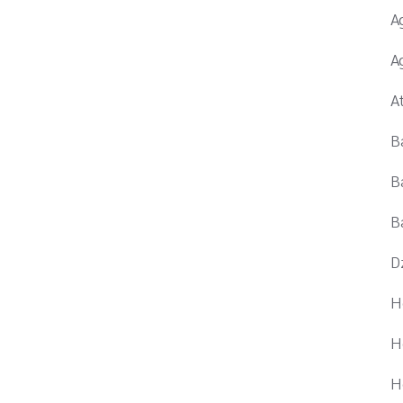
A
A
A
B
B
B
D
H
H
H