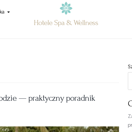
ka
Hotele Spa & Wellness
S
odzie — praktyczny poradnik
O
Z
p