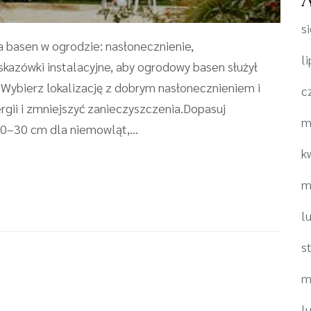
s
a basen w ogrodzie: nasłonecznienie,
l
skazówki instalacyjne, aby ogrodowy basen służył
eWybierz lokalizację z dobrym nasłonecznieniem i
c
gii i zmniejszyć zanieczyszczenia.Dopasuj
m
20–30 cm dla niemowląt,...
k
m
l
s
m
l