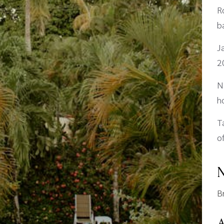
R
b
J
2
N
h
T
o
N
B
A