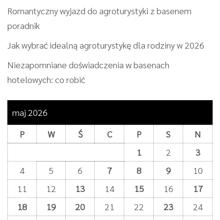
Romantyczny wyjazd do agroturystyki z basenem
poradnik
Jak wybrać idealną agroturystykę dla rodziny w 2026
Niezapomniane doświadczenia w basenach
hotelowych: co robić
maj 2026
P
W
Ś
C
P
S
N
1
2
3
4
5
6
7
8
9
10
11
12
13
14
15
16
17
18
19
20
21
22
23
24